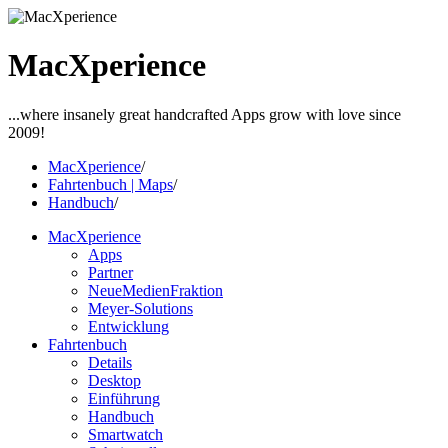
MacXperience
...where insanely great handcrafted Apps grow with love since
2009!
MacXperience
/
Fahrtenbuch | Maps
/
Handbuch
/
MacXperience
Apps
Partner
NeueMedienFraktion
Meyer-Solutions
Entwicklung
Fahrtenbuch
Details
Desktop
Einführung
Handbuch
Smartwatch