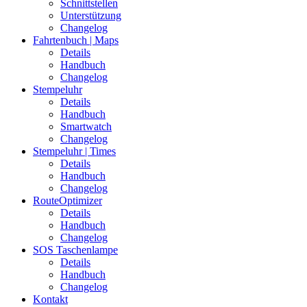
Schnittstellen
Unterstützung
Changelog
Fahrtenbuch | Maps
Details
Handbuch
Changelog
Stempeluhr
Details
Handbuch
Smartwatch
Changelog
Stempeluhr | Times
Details
Handbuch
Changelog
RouteOptimizer
Details
Handbuch
Changelog
SOS Taschenlampe
Details
Handbuch
Changelog
Kontakt