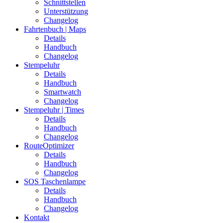
Schnittstellen
Unterstützung
Changelog
Fahrtenbuch | Maps
Details
Handbuch
Changelog
Stempeluhr
Details
Handbuch
Smartwatch
Changelog
Stempeluhr | Times
Details
Handbuch
Changelog
RouteOptimizer
Details
Handbuch
Changelog
SOS Taschenlampe
Details
Handbuch
Changelog
Kontakt