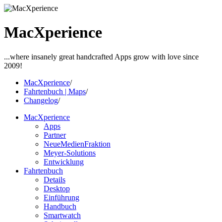
MacXperience
...where insanely great handcrafted Apps grow with love since
2009!
MacXperience
/
Fahrtenbuch | Maps
/
Changelog
/
MacXperience
Apps
Partner
NeueMedienFraktion
Meyer-Solutions
Entwicklung
Fahrtenbuch
Details
Desktop
Einführung
Handbuch
Smartwatch