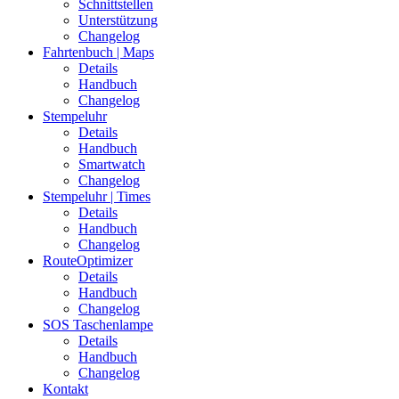
Schnittstellen
Unterstützung
Changelog
Fahrtenbuch | Maps
Details
Handbuch
Changelog
Stempeluhr
Details
Handbuch
Smartwatch
Changelog
Stempeluhr | Times
Details
Handbuch
Changelog
RouteOptimizer
Details
Handbuch
Changelog
SOS Taschenlampe
Details
Handbuch
Changelog
Kontakt