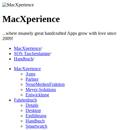
MacXperience
...where insanely great handcrafted Apps grow with love since
2009!
MacXperience
/
SOS Taschenlampe
/
Handbuch
/
MacXperience
Apps
Partner
NeueMedienFraktion
Meyer-Solutions
Entwicklung
Fahrtenbuch
Details
Desktop
Einführung
Handbuch
Smartwatch