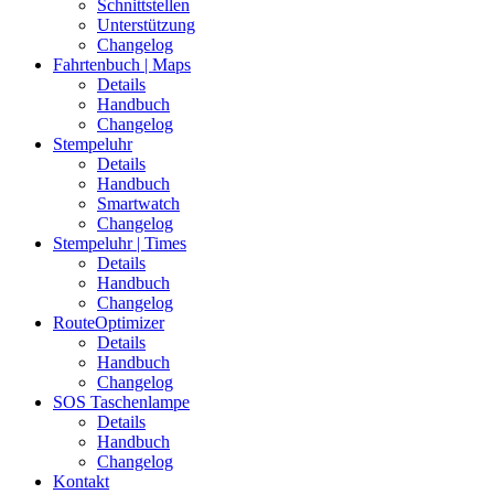
Schnittstellen
Unterstützung
Changelog
Fahrtenbuch | Maps
Details
Handbuch
Changelog
Stempeluhr
Details
Handbuch
Smartwatch
Changelog
Stempeluhr | Times
Details
Handbuch
Changelog
RouteOptimizer
Details
Handbuch
Changelog
SOS Taschenlampe
Details
Handbuch
Changelog
Kontakt