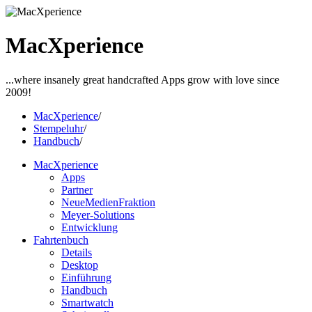
MacXperience
...where insanely great handcrafted Apps grow with love since
2009!
MacXperience
/
Stempeluhr
/
Handbuch
/
MacXperience
Apps
Partner
NeueMedienFraktion
Meyer-Solutions
Entwicklung
Fahrtenbuch
Details
Desktop
Einführung
Handbuch
Smartwatch