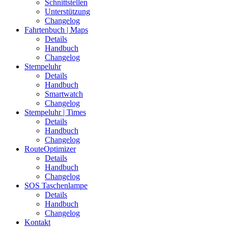
Schnittstellen
Unterstützung
Changelog
Fahrtenbuch | Maps
Details
Handbuch
Changelog
Stempeluhr
Details
Handbuch
Smartwatch
Changelog
Stempeluhr | Times
Details
Handbuch
Changelog
RouteOptimizer
Details
Handbuch
Changelog
SOS Taschenlampe
Details
Handbuch
Changelog
Kontakt