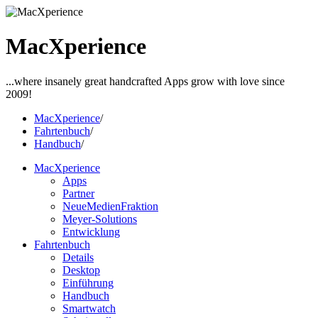
MacXperience
...where insanely great handcrafted Apps grow with love since
2009!
MacXperience
/
Fahrtenbuch
/
Handbuch
/
MacXperience
Apps
Partner
NeueMedienFraktion
Meyer-Solutions
Entwicklung
Fahrtenbuch
Details
Desktop
Einführung
Handbuch
Smartwatch