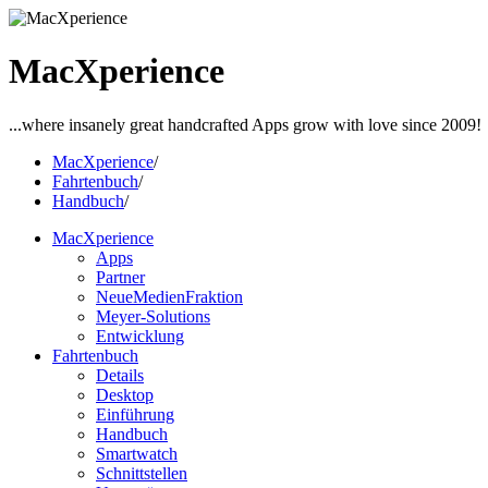
MacXperience
...where insanely great handcrafted Apps grow with love since 2009!
MacXperience
/
Fahrtenbuch
/
Handbuch
/
MacXperience
Apps
Partner
NeueMedienFraktion
Meyer-Solutions
Entwicklung
Fahrtenbuch
Details
Desktop
Einführung
Handbuch
Smartwatch
Schnittstellen