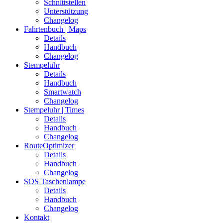
Schnittstellen
Unterstützung
Changelog
Fahrtenbuch | Maps
Details
Handbuch
Changelog
Stempeluhr
Details
Handbuch
Smartwatch
Changelog
Stempeluhr | Times
Details
Handbuch
Changelog
RouteOptimizer
Details
Handbuch
Changelog
SOS Taschenlampe
Details
Handbuch
Changelog
Kontakt