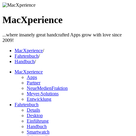
MacXperience
...where insanely great handcrafted Apps grow with love since
2009!
MacXperience
/
Fahrtenbuch
/
Handbuch
/
MacXperience
Apps
Partner
NeueMedienFraktion
Meyer-Solutions
Entwicklung
Fahrtenbuch
Details
Desktop
Einführung
Handbuch
Smartwatch