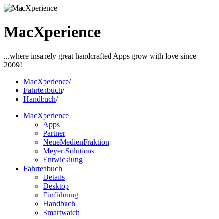
MacXperience
...where insanely great handcrafted Apps grow with love since
2009!
MacXperience
/
Fahrtenbuch
/
Handbuch
/
MacXperience
Apps
Partner
NeueMedienFraktion
Meyer-Solutions
Entwicklung
Fahrtenbuch
Details
Desktop
Einführung
Handbuch
Smartwatch