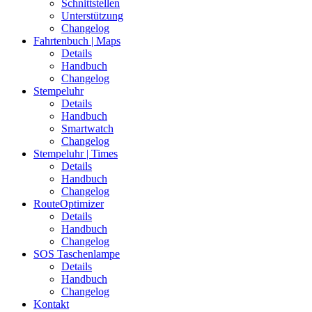
Schnittstellen
Unterstützung
Changelog
Fahrtenbuch | Maps
Details
Handbuch
Changelog
Stempeluhr
Details
Handbuch
Smartwatch
Changelog
Stempeluhr | Times
Details
Handbuch
Changelog
RouteOptimizer
Details
Handbuch
Changelog
SOS Taschenlampe
Details
Handbuch
Changelog
Kontakt